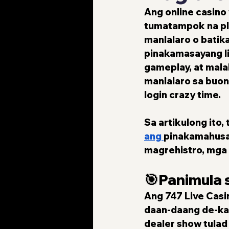
Ang online casino
tumatampok na pl
manlalaro o batik
pinakamasayang li
gameplay, at mala
manlalaro sa buon
login crazy time
.
Sa artikulong ito,
ang
pinakamahusa
magrehistro, mga 
🎯Panimula s
Ang 
747 Live Casi
daan-daang de-kal
dealer show tulad