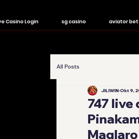
ve Casino Login
sg casino
aviator bet
All Posts
JILIWIN
Okt 9, 
747 live
Pinakam
Maglaro