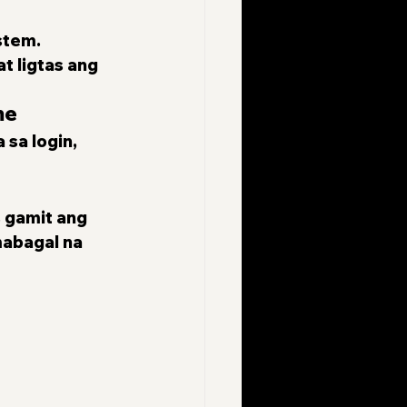
tem. 
t ligtas ang 
me
sa login, 
s
 gamit ang 
mabagal na 