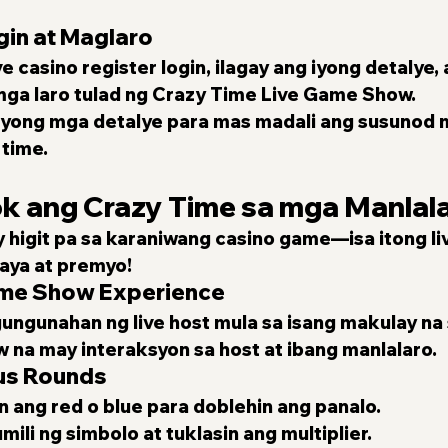
gin at Maglaro
ve casino register login
, ilagay ang iyong detalye,
ga laro tulad ng 
Crazy Time Live Game Show
.
 iyong mga detalye para mas madali ang susunod 
 time
.
ok ang Crazy Time sa mga Manlal
y higit pa sa karaniwang casino game—isa itong 
l
saya at premyo!
ame Show Experience
gungunahan ng 
live host
 mula sa isang makulay na 
 na may interaksyon sa host at ibang manlalaro.
nus Rounds
liin ang red o blue para doblehin ang panalo.
umili ng simbolo at tuklasin ang multiplier.