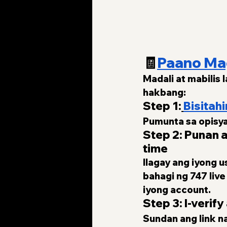
🧾
Paano Mag
Madali at mabilis 
hakbang:
Step 1:
Bisitah
Pumunta sa opisyal
Step 2: Punan a
time
Ilagay ang iyong 
bahagi ng 
747 live
iyong account.
Step 3: I-verif
Sundan ang link n