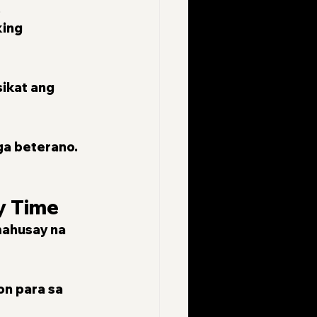
.
ing 
ikat ang 
ga beterano. 
zy Time
ahusay na 
on
 para sa 