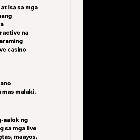
at isa sa mga 
hang 
a 
ractive na 
maraming 
ive casino 
aano 
g mas malaki.
g-aalok ng 
 sa mga live 
igtas, maayos, 