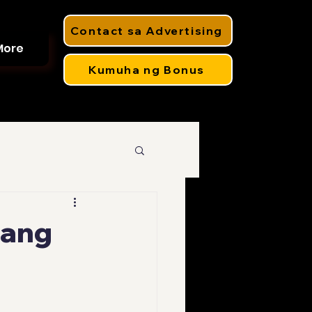
Contact sa Advertising
More
Kumuha ng Bonus
 ang