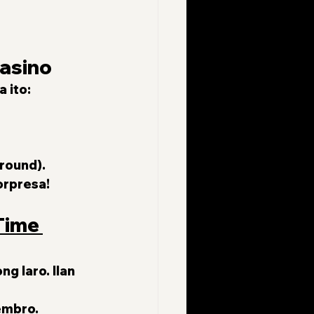
Casino
 ito:
 round).
orpresa!
Time 
g laro. Ilan 
embro.