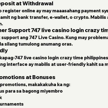
eposit at Withdrawal
o register online
 ay may maaasahang payment sys
t ng bank transfer, e-wallet, o crypto. Mabilis a
n.
er Support 747 live casino login crazy ti
t support
 ang 747 Live Casino. Kung may problema 
nda silang tumulong anumang oras.
dly
kapag-
747 live casino login crazy time philippine
 interface ay mabilis at user-friendly kahit sa 
romotions at Bonuses
o promotions
, makakakuha ka ng:
s para sa bagong miyembro
k
ournaments