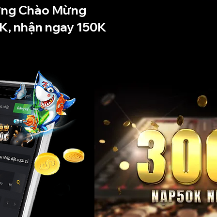
ng Chào Mừng
0K, nhận ngay 150K