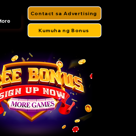
Contact sa Advertising
More
Kumuha ng Bonus