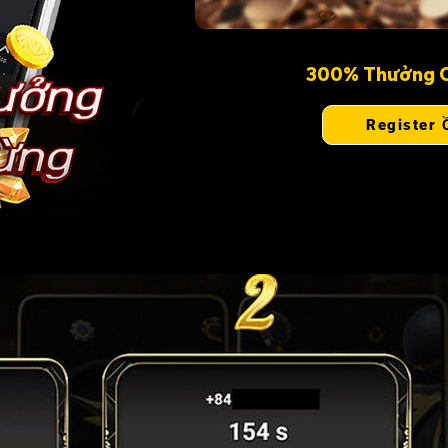
300% Thưởng 
Register 