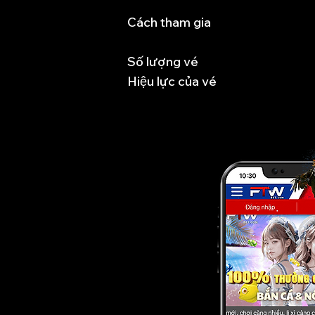
Điểm thưởng (
Cách tham gia Đăn
Đăng nhập và nhận 
Số lượng vé Tận hưởng
Hiệu lực của vé Có g