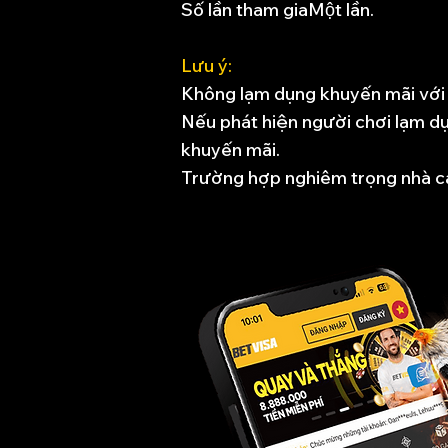
Số lần tham giaMột lần.
Lưu ý:
Không lạm dụng khuyến mãi với 
Nếu phát hiện người chơi lạm dụ
khuyến mãi.
Trường hợp nghiêm trọng nhà cá