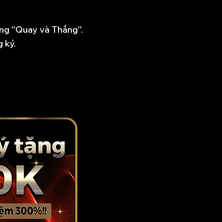
 và Thắng''.
ký.