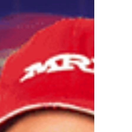
गेम में सफलता पाने के लिए ज़रूरी है सही जानकारी और सही
रणनीति।