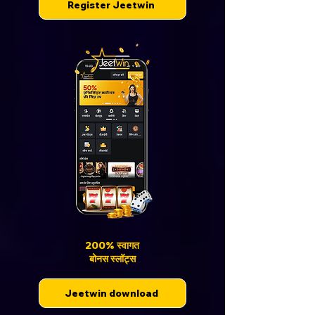
Register Jeetwin
200% स्वागत
बोनस स्लॉट्स
Jeetwin download