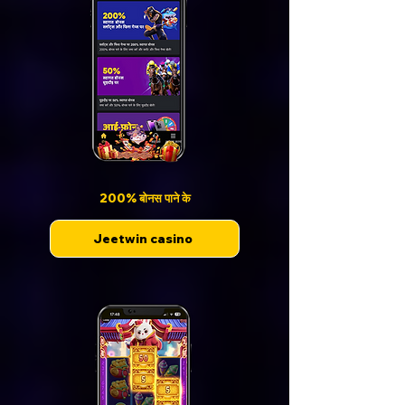
200% बोनस पाने के
Jeetwin casino