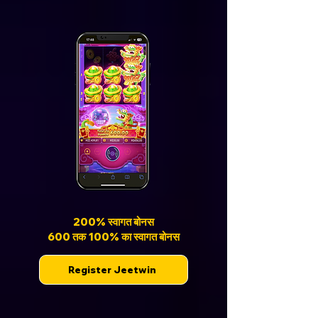
200% स्वागत बोनस
600 तक 100% का स्वागत बोनस
Register Jeetwin