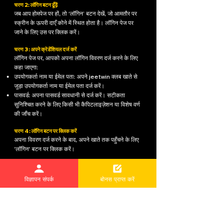
चरण 2: लॉगिन बटन ढूँढ़ें
जब आप होमपेज पर हों, तो ‘लॉगिन’ बटन देखें, जो आमतौर पर
स्क्रीन के ऊपरी दाएँ कोने में स्थित होता है। लॉगिन पेज पर
जाने के लिए उस पर क्लिक करें।
चरण 3: अपने क्रेडेंशियल दर्ज करें
लॉगिन पेज पर, आपको अपना लॉगिन विवरण दर्ज करने के लिए
कहा जाएगा:
उपयोगकर्ता नाम या ईमेल पता: अपने jeetwin क्लब खाते से
जुड़ा उपयोगकर्ता नाम या ईमेल पता दर्ज करें।
पासवर्ड: अपना पासवर्ड सावधानी से दर्ज करें। सटीकता
सुनिश्चित करने के लिए किसी भी कैपिटलाइज़ेशन या विशेष वर्ण
की जाँच करें।
चरण 4: लॉगिन बटन पर क्लिक करें
अपना विवरण दर्ज करने के बाद, अपने खाते तक पहुँचने के लिए
'लॉगिन' बटन पर क्लिक करें।
चरण 5: पासवर्ड रिकवरी (यदि आवश्यक हो)
यदि आप अपना पासवर्ड भूल गए हैं, तो जीतविन ऐप डाउनलोड
विज्ञापन संपर्क
बोनस प्राप्त करें
सहित अधिकांश प्लेटफ़ॉर्म पासवर्ड रिकवरी विकल्प प्रदान करते
हैं। लॉगिन पेज पर “पासवर्ड भूल गए?” लिंक देखें:
इस पर क्लिक करें और अपना पासवर्ड रीसेट करने के लिए
निर्देशों का पालन करें। आपको आमतौर पर अपना पासवर्ड