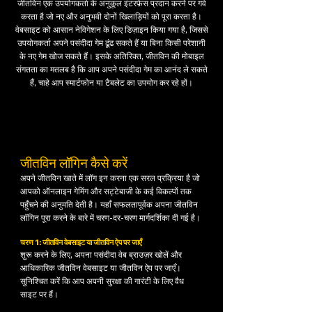
जीतविन एक उपयोगकर्ता के अनुकूल इंटरफ़ेस प्रदान करने पर गर्व
करता है जो नए और अनुभवी दोनों खिलाड़ियों को पूरा करता है।
वेबसाइट को आसान नेविगेशन के लिए डिज़ाइन किया गया है, जिससे
उपयोगकर्ता अपने पसंदीदा गेम ढूंढ सकते हैं या बिना किसी परेशानी
के नए गेम खोज सकते हैं। इसके अतिरिक्त, जीतविन की मोबाइल
संगतता का मतलब है कि आप अपने पसंदीदा गेम का आनंद ले सकते
हैं, चाहे आप स्मार्टफोन या टैबलेट का उपयोग कर रहे हों।
जीतविन लॉगिन कैसे करें
अपने जीतविन खाते में लॉग इन करना एक सरल प्रक्रिया है जो
आपको ऑनलाइन गेमिंग और सट्टेबाजी के कई विकल्पों तक
पहुँचने की अनुमति देती है। यहाँ सफलतापूर्वक अपना जीतविन
लॉगिन पूरा करने के बारे में चरण-दर-चरण मार्गदर्शिका दी गई है।
चरण 1: जीतविन वेबसाइट या जीतविन ऐप पर जाएँ
शुरू करने के लिए, अपना पसंदीदा वेब ब्राउज़र खोलें और
आधिकारिक जीतविन वेबसाइट या जीतविन ऐप पर जाएँ।
सुनिश्चित करें कि आप अपनी सुरक्षा की गारंटी के लिए वैध
साइट पर हैं।