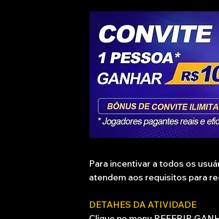
Para incentivar a todos os us
atendem aos requisitos para r
DETAHES DA ATIVIDADE
Clique no menu REFERIR GANHE 