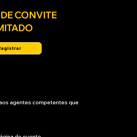
DE CONVITE
IMITADO
Registrar
s aos agentes competentes que
ágina do evento.