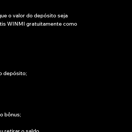
ue o valor do depósito seja
grátis WINMI gratuitamente como
o depósito;
do bônus;
 retirar o saldo.