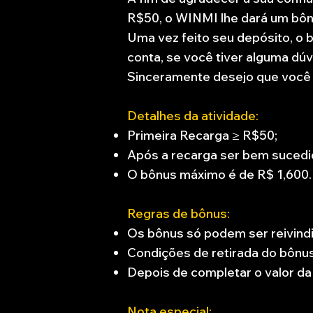
R$50, o WINMI lhe dará um bônu
Uma vez feito seu depósito, o 
conta, se você tiver alguma dúv
Sinceramente desejo que você s
Detalhes da atividade:
Primeira Recarga ≥ R$50;
Após a recarga ser bem sucedi
O bônus máximo é de R$ 1,600.
Regras de bônus:
Os bônus só podem ser reivind
Condições de retirada do bônus:
Depois de completar o valor da 
Nota especial: