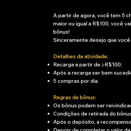
A partir de agora, você tem 5 
maior ou igual a R$100, você v
bônus!
Sinceramente desejo que você s
Detalhes da atividade:
Recarga a partir de ≥R$100;
Após a recarga ser bem sucedi
5 compras por dia.
Regras de bônus:
Os bônus podem ser reivindicad
Condições de retirada do bônus:
Após o depósito, a recompensa 
Depois de completar o valor da 