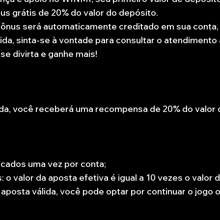
s grátis de 20% do valor do depósito.
bônus será automaticamente creditado em sua conta,
ida, sinta-se à vontade para consultar o atendimento a
e divirta e ganhe mais!
da, você receberá uma recompensa de 20% do valor 
icados uma vez por conta;
 o valor da aposta efetiva é igual a 10 vezes o valor 
aposta válida, você pode optar por continuar o jogo ou