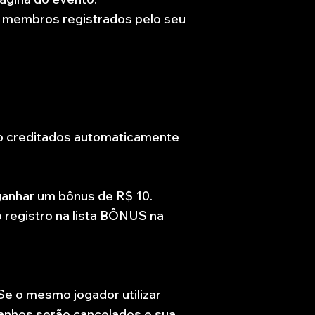
s membros registrados pelo seu
ão creditados automaticamente
ganhar um bônus de R$ 10.
o registro na lista BÔNUS na
Se o mesmo jogador utilizar
 ganhos serão cancelados e sua