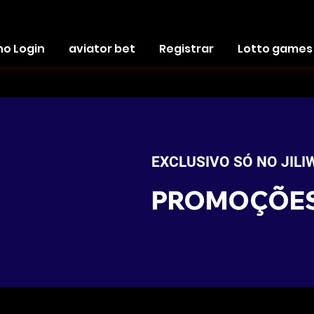
no Login
aviator bet
Registrar
Lotto games 
EXCLUSIVO SÓ NO JILI
PROMOÇÕE