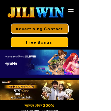
Advertising Contact
Free Bonus
শুধুমাত্র এক্সক্লুসিভ এ JILIWIN
প্রমোশন
স্বাগতম বোনাস 200%