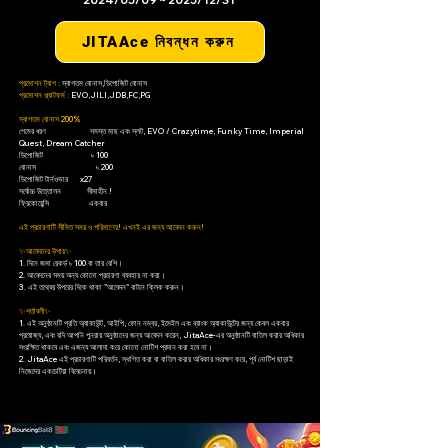
2024/05/09 ~ 2025/12/31
JITAAce নিবন্ধন করুন
প্রমোশন ট্যাগ :
স্বাগতম বোনাস,ডিপোজিট বোনাস
প্রমোশন প্ল্যাটফর্ম :
EVO,JILI,JDB,FC,PG
স্বাগতম বোনাস 200%
গেমের ধরণ সমস্ত মাছ এবং স্লট, EVO / Crazytime, Funky Time, Imperial
Quest, Dream Catcher
ডিপোজিট ৳ 100
বোনাস ৳ 200
ডিপোজিট টার্নওভার x27
সর্বোচ্চ উত্তোলন সীমাহীন !
ফ্রিকোয়েন্সি একবার
এই প্রচারণাটি সীমিত সময় ও পরিমাণের! এখনই এর জন্য আবেদন করুন!
✨আবেদনের উপায়✨
1. দিনে জমা রেকর্ড ৳ 100 বা তার বেশি।
2. আবেদনের সময় অন্য কোনো প্রচারণা ব্যবহার না করা।
3. এই তথ্যের উপরের দিকে থাকা "আবেদন" বাটনে ক্লিক করুন।
✨শর্তাবলী✨
1. এই অনুষ্ঠানটি প্রতি অ্যাকাউন্ট, আইপি, ফোন নম্বর, ইমেইল এবং ব্যাংক অ্যাকাউন্টের জন্য কেবল একবার
প্রযোজ্য, এবং যদি আপনি পুনরায় অনুষ্ঠানের জন্য আবেদন করেন, JitaAce-এর অনুষ্ঠানটি বাতিল করার অধিকার
সংরক্ষিত থাকবে এবং এজন্য আলাদা করে কোনো নোটিশ প্রদান করা হবে না।
2. JitaAce এই প্রচারণাটি পরিবর্তন, স্থগিত করা বা বাতিল করার অধিকার সংরক্ষণ করে, পূর্ব নোটিশ ছাড়াই
নিজেদের একচেটিয়া বিবেচনায়।