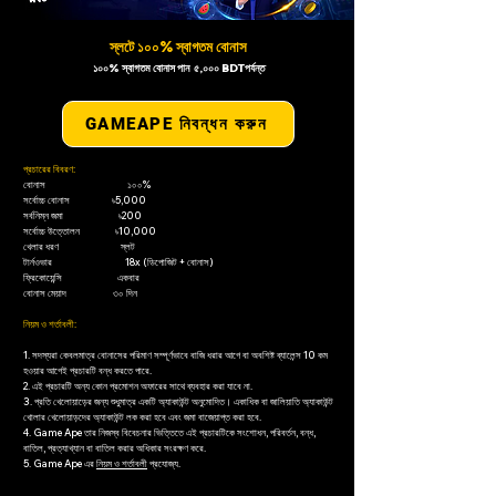
স্লটে ১০০% স্বাগতম বোনাস
১০০% স্বাগতম বোনাস পান ৫,০০০ BDTপর্যন্ত
GAMEAPE নিবন্ধন করুন
প্রচারের বিবরণ:
বোনাস ১০০%
সর্বোচ্চ বোনাস ৳5,000
সর্বনিম্ন জমা ৳200
সর্বোচ্চ উত্তোলন ৳10,000
খেলার ধরণ স্লট
টার্নওভার 18x (ডিপোজিট + বোনাস)
ফ্রিকোয়েন্সি একবার
বোনাস মেয়াদ ৩০ দিন
নিয়ম ও শর্তাবলী:
1. সদস্যরা কেবলমাত্র বোনাসের পরিমাণ সম্পূর্ণভাবে বাজি ধরার আগে বা অবশিষ্ট ব্যালেন্স 10 কম
হওয়ার আগেই প্রচারটি বন্ধ করতে পারে.
2. এই প্রচারটি অন্য কোন প্রমোশন অফারের সাথে ব্যবহার করা যাবে না.
3. প্রতি খেলোয়াড়ের জন্য শুধুমাত্র একটি অ্যাকাউন্ট অনুমোদিত। একাধিক বা জালিয়াতি অ্যাকাউন্ট
খোলার খেলোয়াড়দের অ্যাকাউন্ট লক করা হবে এবং জমা বাজেয়াপ্ত করা হবে.
4. Game Ape তার নিজস্ব বিবেচনার ভিত্তিতে এই প্রচারটিকে সংশোধন, পরিবর্তন, বন্ধ,
বাতিল, প্রত্যাখ্যান বা বাতিল করার অধিকার সংরক্ষণ করে.
5. Game Ape এর
নিয়ম ও শর্তাবলী
প্রযোজ্য.