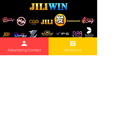
Advertising Contact
Get Bonus
Contact
You can contact us via our live chat, Line,
email, or phone 24/7
jiliwin888@gmail.com
Find Us On
Social
Navigation
Games
Telegram