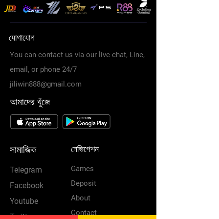
যোগাযোগ
You can contact us via our live chat, Line,
email, or phone 24/7
jiliwin888@gmail.com
আমাদের খুঁজে
সামাজিক
নেভিগেশন
Games
Telegram
Deposit
Facebook
About
Youtube
Contact
Twitter