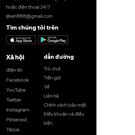
hoặc điện thoại 24/7
jiliwin888@gmail.com
Tìm chúng tôi trên
Xã hội
dẫn đường
Trò chơi
điện tín
Tiền gửi
Facebook
Về
YouTube
Liên hệ
Twitter
Chính sách bảo mật
Instagram
Điều khoản và điều
Pinterest
kiện
Tiktok