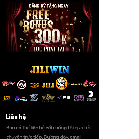
Liên hệ
Bạn có thể liên hệ với chúng tôi qua trò
chuyện trực tiếp, Đường dây, email