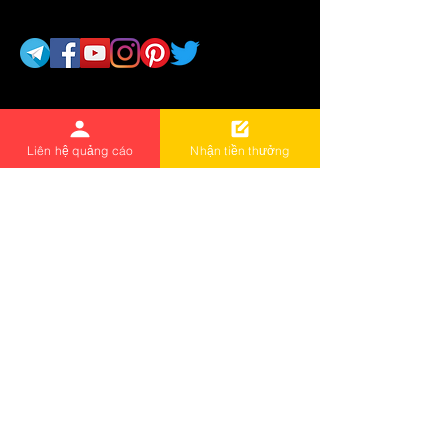
Cát Lý
Liên hệ quảng cáo
Nhận tiền thưởng
Trò chơi câu cá Jili
Jili FreeCasino
Sòng bạc trực tuyến Jili
Jili FreeTrò chơi
Trò chơi xổ số
Trò chơi xổ số trực tuyến
trò chơi xổ số
Trò chơi xổ số trực tuyến miễn phí
Trò chơi xổ số trực tuyến