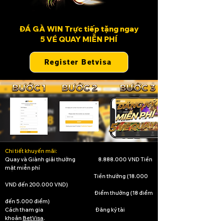
ĐÁ GÀ WIN Trực tiếp tặng ngay
5 VÉ QUAY MIỄN PHÍ
Register Betvisa
Chi tiết khuyến mãi:
Quay và Giành giải thưởng
8.888.000
VND Tiền
mặt miễn phí
Tiền thưởng (18.000
VND đến 200.000 VND)
Điểm thưởng (18 điểm
đến 5.000 điểm)
Cách tham gia Đăng ký tài
khoản
BetVisa
.