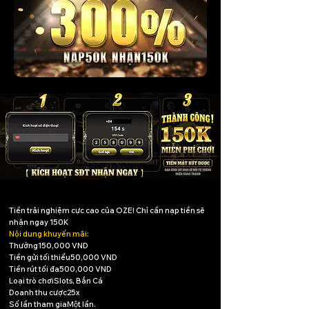
Tiền trải nghiệm cực cao của OZE! Chỉ cần nạp tiền sẽ
nhận ngay 150K
Nội dung khuyến mãi:
Thưởng150,000 VND
Tiền gửi tối thiểu50,000 VND
Tiền rút tối đa500,000 VND
Loại trò chơiSlots, Bắn Cá
Doanh thu cược25x
Số lần tham giaMột lần.