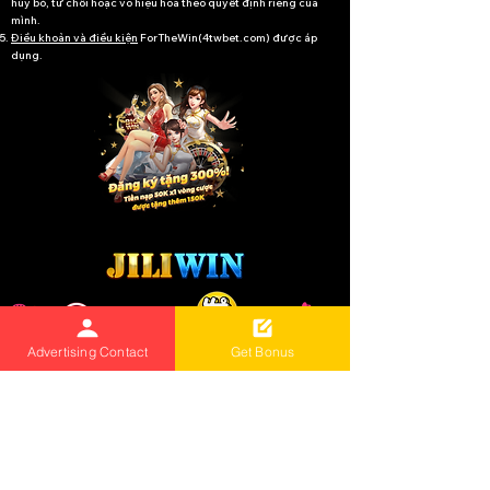
hủy bỏ, từ chối hoặc vô hiệu hóa theo quyết định riêng của
mình.
Điều khoản và điều kiện
ForTheWin(4twbet.com) được áp
dụng.
Advertising Contact
Get Bonus
Contact
You can contact us via our live chat, Line,